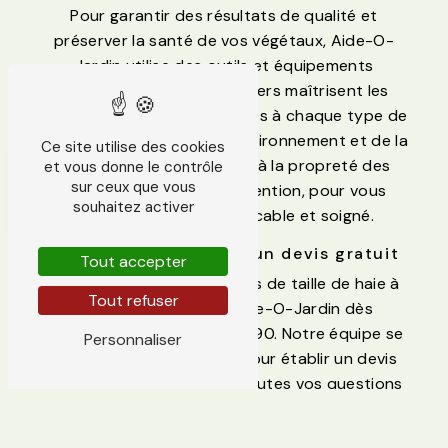
Pour garantir des résultats de qualité et
préserver la santé de vos végétaux, Aide-O-
Jardin utilise des outils et équipements
professionnels. Nos jardiniers maîtrisent les
techniques de taille adaptées à chaque type de
haie, dans le respect de l'environnement et de la
Ce site utilise des cookies
biodiversité. Nous veillons à la propreté des
et vous donne le contrôle
sur ceux que vous
lieux après chaque intervention, pour vous
souhaitez activer
garantir un jardin impeccable et soigné.
Contactez-nous pour un devis gratuit
Tout accepter
Pour bénéficier des services de taille de haie à
Tout refuser
Valencin, contactez Aide-O-Jardin dès
aujourd'hui au 06 25 83 34 90. Notre équipe se
Personnaliser
tient à votre disposition pour établir un devis
personnalisé, répondre à toutes vos questions
et vous proposer des solutions adaptées à vos
besoins. Faites confiance à notre expertise et