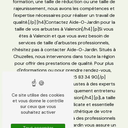
formation, une taille de réduction ou une taille de
rajeunissement, nous avons les compétences et
l'expertise nécessaires pour réaliser un travail de
qualité.[/p] [h4]Contactez Aide-O-Jardin pour la
taille de vos arbustes à Valencin[/h4] [p]Si vous
êtes à Valencin et que vous avez besoin de
services de taille d'arbustes professionnels,
n'hésitez pas à contacter Aide-O-Jardin. Situés à
Chuzelles, nous intervenons dans toute la région
pour offrir des prestations de qualité. Pour plus
d'informations ou pour prendre rendez-vous,
contactez-nous au 06 25 83 34 90.[/p]
[p]Confiez la taille de vos arbustes à des experts
et profitez d'un jardin magnifiquement entretenu
Ce site utilise des cookies
toute l'année ![/p] [h4]Conclusion[/h4] [p]La taille
et vous donne le contrôle
d'arbustes est une tâche délicate et essentielle
sur ceux que vous
pour garantir la santé et l'esthétique de votre
souhaitez activer
jardin à Valencin. Faire appel à des professionnels
comme l'entreprise Aide-O-Jardin vous assure un
Tout accepter