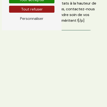
travail de qualité et des résultats à la hauteur de
vos attentes. N'attendez plus, contactez-nous
Tout refuser
dès aujourd'hui pour prendre soin de vos
Personnaliser
arbustes comme ils le méritent ![/p]
En savoir
Contactez-
plus
nous